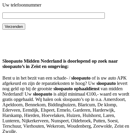
Uw telefoonnummer
Sloopauto Midden Nederland is doorlopend op zoek naar
sloopauto’s in
Zeist
en omgeving:
Bent u in het bezit van een schade- /
sloopauto
of is uw auto APK
afgekeurd en zijn de reparatiekosten te hoog? Uw
sloopauto
levert
nog geld op bij de grootste
sloopauto ophaaldienst
van midden
Nederland! Uw
sloopauto
is altijd minimaal €100,- waard en wordt
gratis opgehaald. Wij halen ook sloopauto’s op in o.a.
Amersfoort,
Apeldoorn, Bennekom, Biddinghuizen, Blaricum, De klomp,
Ederveen, Eemdijk, Elspeet, Ermelo, Garderen, Harderwijk,
Harskamp, Hierden, Hoevelaken, Huizen, Hulshorst, Laren,
Lunteren, Nijkerkerveen, Nunspeet, Oldebroek, Putten, Soest,
Terschuur, Vierhouten, Wekerom, Woudenberg, Zeewolde, Zeist en
Zwolle.