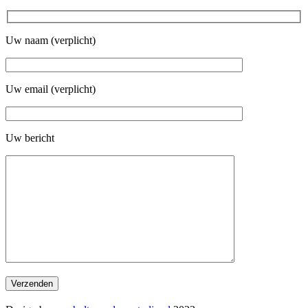
Uw naam (verplicht)
Uw email (verplicht)
Uw bericht