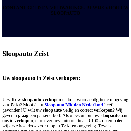
CONTANT GELD EN VRIJWARINGS- BEWIJS
VOOR UW
SLOOPAUTO
Sloopauto
Zeist
Uw sloopauto in
Zeist
verkopen:
U wilt uw
sloopauto
verkopen
en bent woonachtig in de omgeving
van
Zeist
? Mooi dat u
Sloopauto Midden Nederland
heeft
gevonden! U wilt uw
sloopauto
veilig en correct
verkopen
? Wij
geven u graag een passend bod! Als u besluit om uw
sloopauto
aan
ons te
verkopen
, dan levert uw auto minimaal €100,- op en halen
wij deze kosteloos voor u op in
Zeist
en omgeving. Tevens