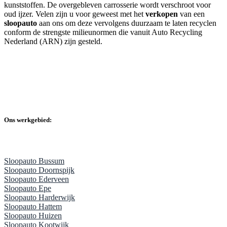
kunststoffen. De overgebleven carrosserie wordt verschroot voor
oud ijzer. Velen zijn u voor geweest met het
verkopen
van een
sloopauto
aan ons om deze vervolgens duurzaam te laten recyclen
conform de strengste milieunormen die vanuit Auto Recycling
Nederland (ARN) zijn gesteld.
Ons werkgebied:
Sloopauto Bussum
Sloopauto Doornspijk
Sloopauto Ederveen
Sloopauto Epe
Sloopauto Harderwijk
Sloopauto Hattem
Sloopauto Huizen
Sloopauto Kootwijk