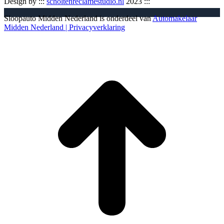
Design by :::
scholtenreclamestudio.nl
2023 :::
Sloopauto Midden Nederland is onderdeel van
Automakelaar
Midden Nederland
| Privacyverklaring