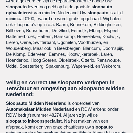
APK afgekeurd en zijn de reparatiekosten te hoog? Uw
sloopauto
levert nog geld op bij de grootste
sloopauto
ophaaldienst
van midden Nederland! Uw
sloopauto
is altijd
minimaal €100,- waard en wordt gratis opgehaald. Wij halen
ook sloopauto’s op in o.a. Baarn, Bennekom, Biddinghuizen,
Bilthoven, Bunschoten, De Glind, Eemdijk, Elburg, Elspeet,
Hattemerbroek, Hattem, Harskamp, Hoevelaken, Kootwijk,
Lieren, Oene, Swifterbant, Ugchelen, Voorthuizen, en
Woudenberg. Maar ook in Beekbergen, Blaricum, Doornspijk,
De Klomp, Ederveen, Eemnes, Kootwijkerbroek, Laren,
Hoenderloo, Hoog Soeren, Oldebroek, Otterlo, Renswoude,
Uddel, Soesterberg, Spakenburg, Wapenveld, en Wekerom.
Veilig en correct uw sloopauto verkopen in
Terschuur
en omgeving aan Sloopauto Midden
Nederland:
Sloopauto Midden Nederland
is onderdeel van
Automakelaar Midden Nederland
en RDW erkend onder
RDW bedrijfsnummer 48274. Al jaren zijn wij de
sloopauto
inkoopspecialist
. Na het maken van een
afspraak, komt een van onze chauffeurs uw
sloopauto
ophalen op de afgesproken datum en tijdstip. Nadat hij uw auto