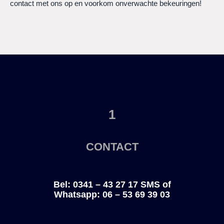
contact met ons op en voorkom onverwachte bekeuringen!
1
CONTACT
Bel: 0341 – 43 27 17
SMS of
Whatsapp:
06 – 53 69 39 03