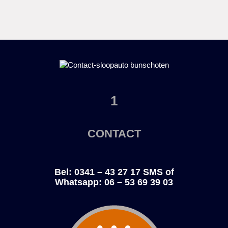
1
CONTACT
Bel: 0341 – 43 27 17
SMS of
Whatsapp:
06 – 53 69 39 03