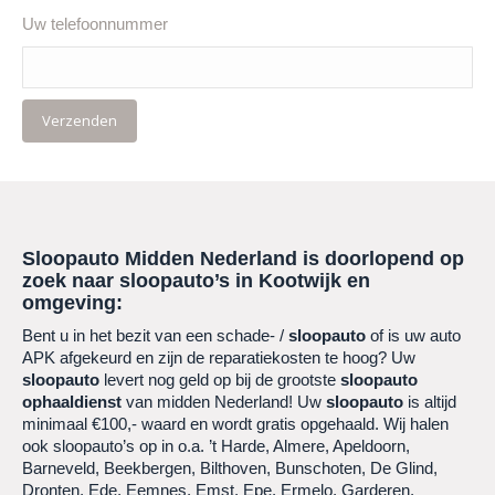
Uw telefoonnummer
Sloopauto Midden Nederland is doorlopend op
zoek naar sloopauto’s in
Kootwijk
en
omgeving:
Bent u in het bezit van een schade- /
sloopauto
of is uw auto
APK afgekeurd en zijn de reparatiekosten te hoog? Uw
sloopauto
levert nog geld op bij de grootste
sloopauto
ophaaldienst
van midden Nederland! Uw
sloopauto
is altijd
minimaal €100,- waard en wordt gratis opgehaald. Wij halen
ook sloopauto’s op in o.a. ’t Harde, Almere, Apeldoorn,
Barneveld, Beekbergen, Bilthoven, Bunschoten, De Glind,
Dronten, Ede, Eemnes, Emst, Epe, Ermelo, Garderen,