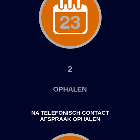
2
OPHALEN
NA TELEFONISCH CONTACT
AFSPRAAK OPHALEN