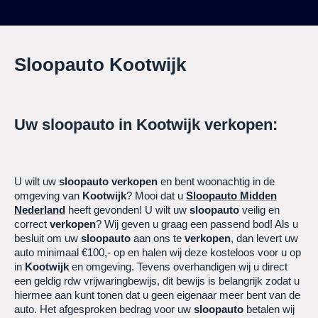
Sloopauto Kootwijk
Uw sloopauto in Kootwijk verkopen:
U wilt uw
sloopauto
verkopen
en bent woonachtig in de
omgeving van
Kootwijk
? Mooi dat u
Sloopauto Midden
Nederland
heeft gevonden! U wilt uw
sloopauto
veilig en
correct
verkopen
? Wij geven u graag een passend bod! Als u
besluit om uw
sloopauto
aan ons te
verkopen
, dan levert uw
auto minimaal €100,- op en halen wij deze kosteloos voor u op
in
Kootwijk
en omgeving. Tevens overhandigen wij u direct
een geldig rdw vrijwaringbewijs, dit bewijs is belangrijk zodat u
hiermee aan kunt tonen dat u geen eigenaar meer bent van de
auto. Het afgesproken bedrag voor uw
sloopauto
betalen wij