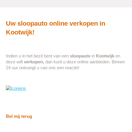
Uw sloopauto online verkopen in
Kootwijk
!
Indien u in het bezit bent van een
sloopauto
in
Kootwijk
en
deze wilt
verkopen,
dan kunt u deze online aanbieden. Binnen
24 uur ontvangt u van ons een reactie!
Bel mij terug