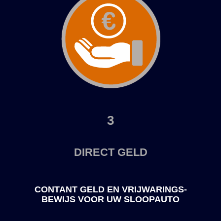
3
DIRECT GELD
CONTANT GELD EN VRIJWARINGS-
BEWIJS
VOOR UW SLOOPAUTO