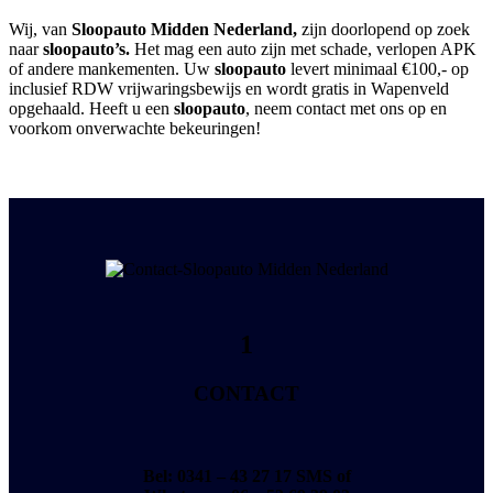
Wij, van
Sloopauto Midden Nederland,
zijn doorlopend op zoek
naar
sloopauto’s.
Het mag een auto zijn met schade, verlopen APK
of andere mankementen. Uw
sloopauto
levert minimaal €100,- op
inclusief RDW vrijwaringsbewijs en wordt gratis in Wapenveld
opgehaald. Heeft u een
sloopauto
, neem contact met ons op en
voorkom onverwachte bekeuringen!
1
CONTACT
Bel: 0341 – 43 27 17
SMS of