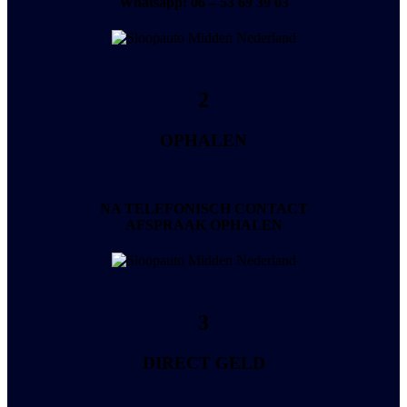
Whatsapp:
06 – 53 69 39 03
2
OPHALEN
NA TELEFONISCH CONTACT
AFSPRAAK OPHALEN
3
DIRECT GELD