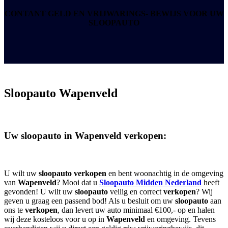
CONTANT GELD EN VRIJWARINGS- BEWIJS
VOOR UW
SLOOPAUTO
Sloopauto
Wapenveld
Uw sloopauto in
Wapenveld
verkopen:
U wilt uw
sloopauto
verkopen
en bent woonachtig in de omgeving
van
Wapenveld
? Mooi dat u
Sloopauto Midden Nederland
heeft
gevonden! U wilt uw
sloopauto
veilig en correct
verkopen
? Wij
geven u graag een passend bod! Als u besluit om uw
sloopauto
aan
ons te
verkopen
, dan levert uw auto minimaal €100,- op en halen
wij deze kosteloos voor u op in
Wapenveld
en omgeving. Tevens