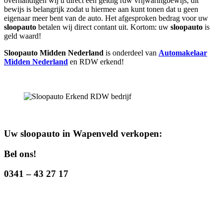
overhandigen wij u direct een geldig rdw vrijwaringbewijs, dit
bewijs is belangrijk zodat u hiermee aan kunt tonen dat u geen
eigenaar meer bent van de auto. Het afgesproken bedrag voor uw
sloopauto
betalen wij direct contant uit. Kortom: uw
sloopauto
is
geld waard!
Sloopauto Midden Nederland
is onderdeel van
Automakelaar
Midden Nederland
en RDW erkend!
Uw sloopauto in Wapenveld verkopen:
Bel ons!
0341 – 43 27 17