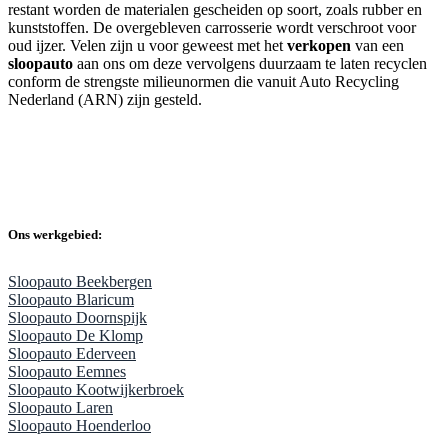
restant worden de materialen gescheiden op soort, zoals rubber en
kunststoffen. De overgebleven carrosserie wordt verschroot voor
oud ijzer. Velen zijn u voor geweest met het
verkopen
van een
sloopauto
aan ons om deze vervolgens duurzaam te laten recyclen
conform de strengste milieunormen die vanuit Auto Recycling
Nederland (ARN) zijn gesteld.
Ons werkgebied:
Sloopauto Beekbergen
Sloopauto Blaricum
Sloopauto Doornspijk
Sloopauto De Klomp
Sloopauto Ederveen
Sloopauto Eemnes
Sloopauto Kootwijkerbroek
Sloopauto Laren
Sloopauto Hoenderloo