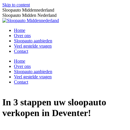
Skip to content
Sloopauto Middennederland
Sloopauto Midden Nederland
Home
Over ons
Sloopauto aanbieden
Veel gestelde vragen
Contact
Home
Over ons
Sloopauto aanbieden
Veel gestelde vragen
Contact
In 3 stappen uw sloopauto
verkopen in Deventer!