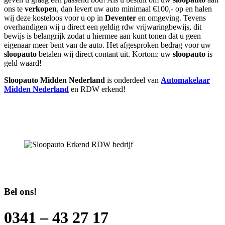
ons te
verkopen
, dan levert uw auto minimaal €100,- op en halen
wij deze kosteloos voor u op in
Deventer
en omgeving. Tevens
overhandigen wij u direct een geldig rdw vrijwaringbewijs, dit
bewijs is belangrijk zodat u hiermee aan kunt tonen dat u geen
eigenaar meer bent van de auto. Het afgesproken bedrag voor uw
sloopauto
betalen wij direct contant uit. Kortom: uw
sloopauto
is
geld waard!
Sloopauto Midden Nederland
is onderdeel van
Automakelaar
Midden Nederland
en RDW erkend!
Bel ons!
0341 – 43 27 17