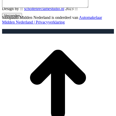
Design by :::
scholtenreclamestudio.nl
2023 :::
Sloopauto Midden Nederland is onderdeel van
Automakelaar
Midden Nederland
| Privacyverklaring