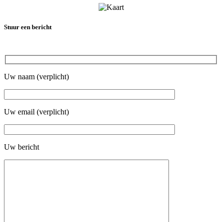
Stuur een bericht
Uw naam (verplicht)
Uw email (verplicht)
Uw bericht