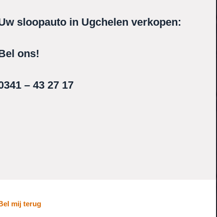
Uw sloopauto in Ugchelen verkopen:
Bel ons!
0341 – 43 27 17
Bel mij terug