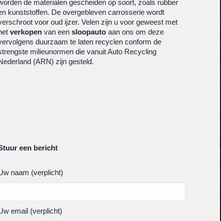
worden de materialen gescheiden op soort, zoals rubber
en kunststoffen. De overgebleven carrosserie wordt
verschroot voor oud ijzer. Velen zijn u voor geweest met
het
verkopen
van een
sloopauto
aan ons om deze
vervolgens duurzaam te laten recyclen conform de
strengste milieunormen die vanuit Auto Recycling
Nederland (ARN) zijn gesteld.
Stuur een bericht
Uw naam (verplicht)
Uw email (verplicht)