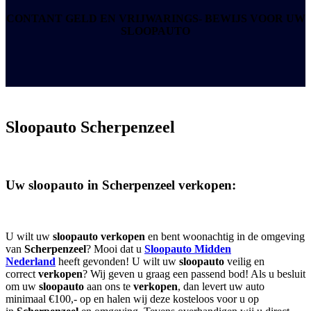
CONTANT GELD EN VRIJWARINGS- BEWIJS
VOOR UW
SLOOPAUTO
Sloopauto
Scherpenzeel
Uw sloopauto in
Scherpenzeel
verkopen:
U wilt uw
sloopauto
verkopen
en bent woonachtig in de omgeving
van
Scherpenzeel
? Mooi dat u
Sloopauto Midden
Nederland
heeft gevonden! U wilt uw
sloopauto
veilig en
correct
verkopen
? Wij geven u graag een passend bod! Als u besluit
om uw
sloopauto
aan ons te
verkopen
, dan levert uw auto
minimaal €100,- op en halen wij deze kosteloos voor u op