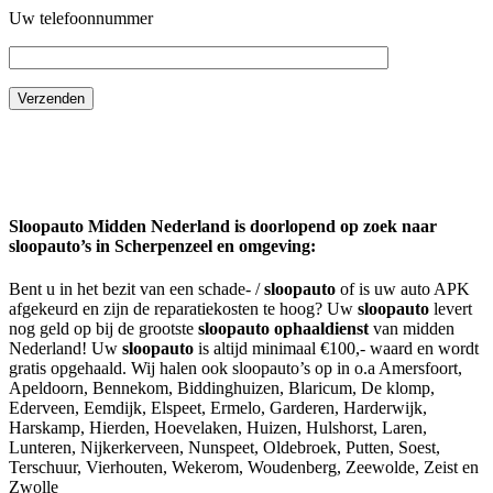
Uw telefoonnummer
Sloopauto Midden Nederland is doorlopend op zoek naar
sloopauto’s in
Scherpenzeel
en omgeving:
Bent u in het bezit van een schade- /
sloopauto
of is uw auto APK
afgekeurd en zijn de reparatiekosten te hoog? Uw
sloopauto
levert
nog geld op bij de grootste
sloopauto ophaaldienst
van midden
Nederland! Uw
sloopauto
is altijd minimaal €100,- waard en wordt
gratis opgehaald. Wij halen ook sloopauto’s op in o.a A
mersfoort,
Apeldoorn, Bennekom, Biddinghuizen, Blaricum, De klomp,
Ederveen, Eemdijk, Elspeet, Ermelo, Garderen, Harderwijk,
Harskamp, Hierden, Hoevelaken, Huizen, Hulshorst, Laren,
Lunteren, Nijkerkerveen, Nunspeet, Oldebroek, Putten, Soest,
Terschuur, Vierhouten, Wekerom, Woudenberg, Zeewolde, Zeist en
Zwolle