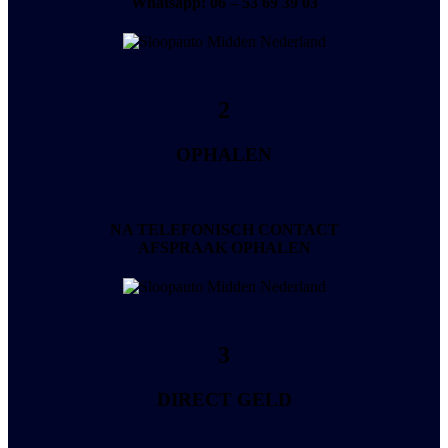
Whatsapp:
06 – 53 69 39 03
2
OPHALEN
NA TELEFONISCH CONTACT
AFSPRAAK OPHALEN
3
DIRECT GELD