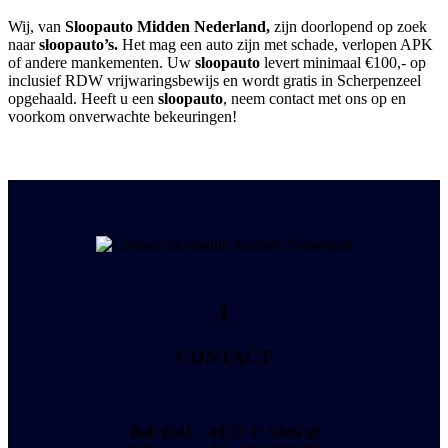
Wij, van
Sloopauto Midden Nederland,
zijn doorlopend op zoek
naar
sloopauto’s.
Het mag een auto zijn met schade, verlopen APK
of andere mankementen. Uw
sloopauto
levert minimaal €100,- op
inclusief RDW vrijwaringsbewijs en wordt gratis in Scherpenzeel
opgehaald. Heeft u een
sloopauto
, neem contact met ons op en
voorkom onverwachte bekeuringen!
1
CONTACT
Bel: 0341 – 43 27 17
SMS of