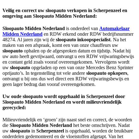
Veilig en correct uw sloopauto verkopen in
Scherpenzeel
en
omgeving aan Sloopauto Midden Nederland:
Sloopauto Midden Nederland
is onderdeel van
Automakelaar
Midden Nederland
en RDW erkend onder RDW bedrijfsnummer
48274. Al jaren zijn wij de
sloopauto
inkoopspecialist
. Na het
maken van een afspraak, komt een van onze chauffeurs uw
sloopauto
ophalen op de afgesproken datum en tijdstip. Nadat hij
uw auto heeft gevrijwaard, ontvangt u een RDW vrijwaringsbewijs
en contant geld zoals vooraf overeengekomen. Vervolgens wordt
uw
sloopauto
opgeladen op een van onze Mercedes Benz Sprinter
oprijauto’s. In tegenstelling tot vele andere
sloopauto
opkopers
,
ontvangt u bij ons dus wel direct een RDW vrijwaringsbewijs en
geen lager bedrag dan vooraf overeengekomen.
Uw oude sloopauto wordt opgehaald in
Scherpenzeel
door
Sloopauto Midden Nederland en wordt milieuvriendelijk
gerecycled:
Milieuvriendelijk en ‘groen’ zijn naast snel en correct, de woorden
die
Sloopauto Midden Nederland
het beste omschrijven. Nadat
uw
sloopauto
in
Scherpenzeel
is opgehaald, worden de bruikbare
onderdelen gedemonteerd en de vloeistoffen afgetapt. Van het