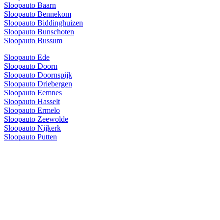
Sloopauto Baarn
Sloopauto Bennekom
Sloopauto Biddinghuizen
Sloopauto Bunschoten
Sloopauto Bussum
Sloopauto Ede
Sloopauto Doorn
Sloopauto Doornspijk
Sloopauto Driebergen
Sloopauto Eemnes
Sloopauto Hasselt
Sloopauto Ermelo
Sloopauto Zeewolde
Sloopauto Nijkerk
Sloopauto Putten