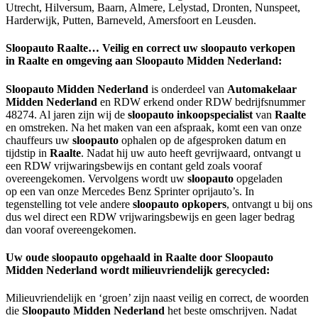
Utrecht, Hilversum, Baarn, Almere, Lelystad, Dronten, Nunspeet,
Harderwijk, Putten, Barneveld, Amersfoort en Leusden.
Sloopauto
Raalte
… Veilig en correct uw sloopauto verkopen
in
Raalte
en omgeving aan Sloopauto Midden Nederland:
Sloopauto Midden Nederland
is onderdeel van
Automakelaar
Midden Nederland
en RDW erkend onder RDW bedrijfsnummer
48274. Al jaren zijn wij de
sloopauto
inkoopspecialist
van
Raalte
en omstreken. Na het maken van een afspraak, komt een van onze
chauffeurs uw
sloopauto
ophalen op de afgesproken datum en
tijdstip in
Raalte
. Nadat hij uw auto heeft gevrijwaard, ontvangt u
een RDW vrijwaringsbewijs en contant geld zoals vooraf
overeengekomen. Vervolgens wordt uw
sloopauto
opgeladen
op een van onze Mercedes Benz Sprinter oprijauto’s. In
tegenstelling tot vele andere
sloopauto
opkopers
, ontvangt u bij ons
dus wel direct een RDW vrijwaringsbewijs en geen lager bedrag
dan vooraf overeengekomen.
Uw oude sloopauto opgehaald in
Raalte
door Sloopauto
Midden Nederland wordt milieuvriendelijk gerecycled:
Milieuvriendelijk en ‘groen’ zijn naast veilig en correct, de woorden
die
Sloopauto Midden Nederland
het beste omschrijven. Nadat