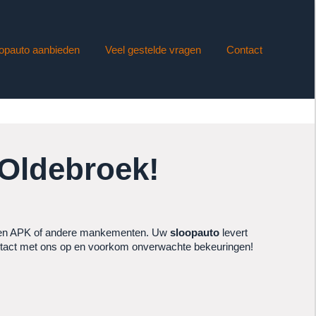
opauto aanbieden
Veel gestelde vragen
Contact
 Oldebroek!
open APK of andere mankementen. Uw
sloopauto
levert
tact met ons op en voorkom onverwachte bekeuringen!