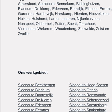
Amersfoort, Apeldoorn, Bennekom, Biddinghuizen,
Blaricum, De klomp, Ederveen, Eemdijk, Elspeet, Ermelo
Garderen, Harderwijk, Harskamp, Hierden, Hoevelaken,
Huizen, Hulshorst, Laren, Lunteren, Nijkerkerveen,
Nunspeet, Oldebroek, Putten, Soest, Terschuur,
Vierhouten, Wekerom, Woudenberg, Zeewolde, Zeist en
Zwolle
Ons werkgebied:
Sloopauto Beekbergen
Sloopauto Hoog Soeren
Sloopauto Blaricum
Sloopauto Otterlo
Sloopauto Doornspijk
Sloopauto Renswoude
Sloopauto De Klomp
Sloopauto Scherpenzeel
Sloopauto Ederveen
Sloopauto Soesterberg
Sloopauto Eemnes
Sloopauto Spakenburg