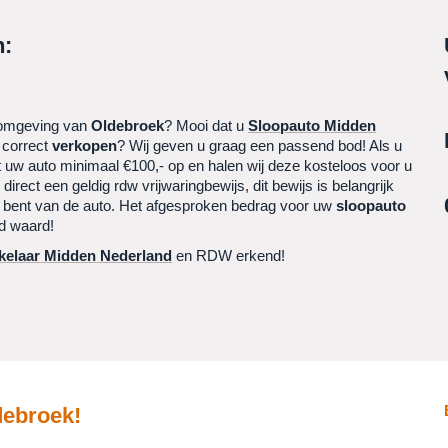
:
 omgeving van
Oldebroek
? Mooi dat u
Sloopauto Midden
 correct
verkopen
? Wij geven u graag een passend bod! Als u
rt uw auto minimaal €100,- op en halen wij deze kosteloos voor u
rect een geldig rdw vrijwaringbewijs, dit bewijs is belangrijk
r bent van de auto. Het afgesproken bedrag voor uw
sloopauto
ld waard!
elaar Midden Nederland
en RDW erkend!
debroek
!