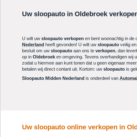
Uw sloopauto in
Oldebroek
verkopen
U wilt uw
sloopauto
verkopen
en bent woonachtig in de
Nederland
heeft gevonden! U wilt uw
sloopauto
veilig en
besluit om uw
sloopauto
aan ons te
verkopen
, dan leve
op in
Oldebroek
en omgeving. Tevens overhandigen wij u di
zodat u hiermee aan kunt tonen dat u geen eigenaar mee
betalen wij direct contant uit. Kortom: uw
sloopauto
is ge
Sloopauto Midden Nederland
is onderdeel van
Automak
Uw sloopauto online verkopen in
Ol