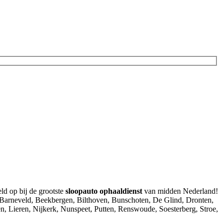
ld op bij de grootste
sloopauto ophaaldienst
van midden Nederland!
n, Barneveld, Beekbergen, Bilthoven, Bunschoten, De Glind, Dronten,
Lieren, Nijkerk, Nunspeet, Putten, Renswoude, Soesterberg, Stroe,