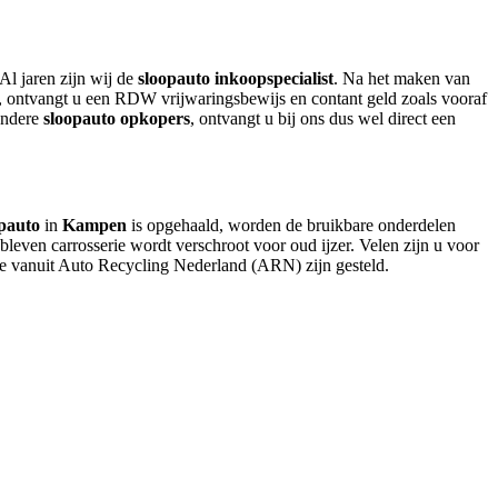
 jaren zijn wij de
sloopauto
inkoopspecialist
. Na het maken van
d, ontvangt u een RDW vrijwaringsbewijs en contant geld zoals vooraf
 andere
sloopauto
opkopers
, ontvangt u bij ons dus wel direct een
pauto
in
Kampen
is opgehaald, worden de bruikbare onderdelen
leven carrosserie wordt verschroot voor oud ijzer. Velen zijn u voor
e vanuit Auto Recycling Nederland (ARN) zijn gesteld.