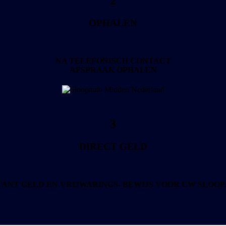
2
OPHALEN
NA TELEFONISCH CONTACT
AFSPRAAK OPHALEN
3
DIRECT GELD
ANT GELD EN VRIJWARINGS- BEWIJS
VOOR UW SLOO