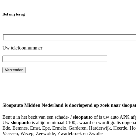
Bel mij terug
Uw telefoonnummer
Sloopauto Midden Nederland is doorlopend op zoek naar sloopau
Bent u in het bezit van een schade- /
sloopauto
of is uw auto APK afg
Uw
sloopauto
is altijd minimaal €100,- waard en wordt gratis opgeh
Ede, Eemnes, Emst, Epe, Ermelo, Garderen, Harderwijk, Heerde, Ho
Vaassen, Wezep, Zeewolde, Zwartebroek en Zwolle