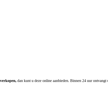
verkopen,
dan kunt u deze online aanbieden. Binnen 24 uur ontvangt u