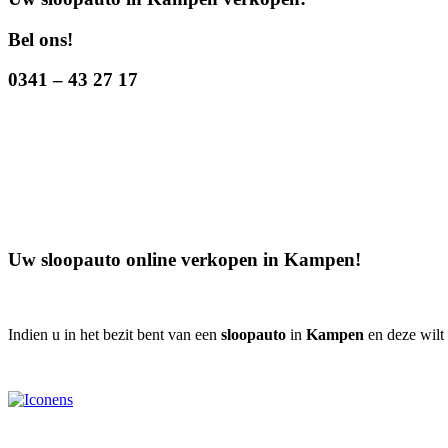
Bel ons!
0341 – 43 27 17
Uw sloopauto online verkopen in
Kampen
!
Indien u in het bezit bent van een
sloopauto
in
Kampen
en deze wilt