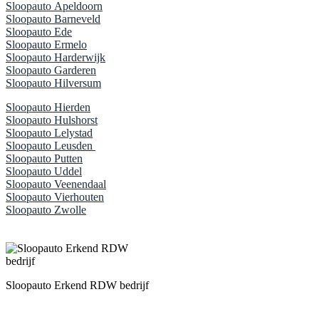
Sloopauto Apeldoorn
Sloopauto Barneveld
Sloopauto Ede
Sloopauto Ermelo
Sloopauto Harderwijk
Sloopauto Garderen
Sloopauto Hilversum
Sloopauto Hierden
Sloopauto Hulshorst
Sloopauto Lelystad
Sloopauto Leusden
Sloopauto Putten
Sloopauto Uddel
Sloopauto Veenendaal
Sloopauto Vierhouten
Sloopauto Zwolle
Sloopauto Erkend RDW bedrijf