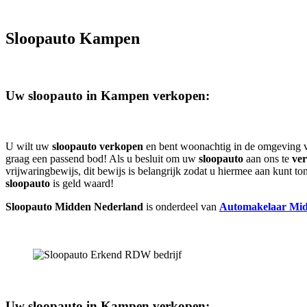
Sloopauto
Kampen
Uw sloopauto in
Kampen
verkopen:
U wilt uw
sloopauto
verkopen
en bent woonachtig in de omgeving
graag een passend bod! Als u besluit om uw
sloopauto
aan ons te
ve
vrijwaringbewijs, dit bewijs is belangrijk zodat u hiermee aan kunt 
sloopauto
is geld waard!
Sloopauto Midden Nederland
is onderdeel van
Automakelaar Mid
Uw sloopauto in Kampen verkopen: