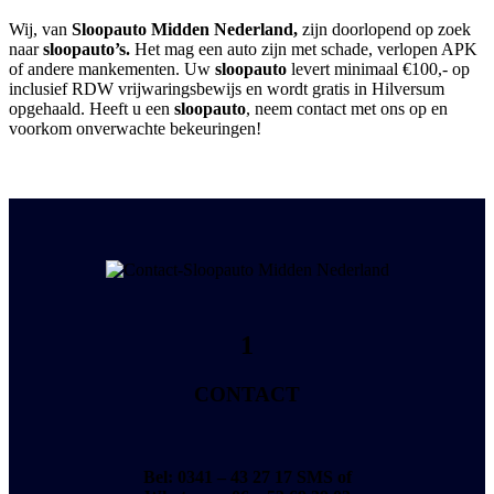
Wij, van
Sloopauto Midden Nederland,
zijn doorlopend op zoek
naar
sloopauto’s
.
Het mag een auto zijn met schade, verlopen APK
of andere mankementen. Uw
sloopauto
levert minimaal €100,- op
inclusief RDW vrijwaringsbewijs en wordt gratis in Hilversum
opgehaald. Heeft u een
sloopauto
, neem contact met ons op en
voorkom onverwachte bekeuringen!
1
CONTACT
Bel: 0341 – 43 27 17
SMS of