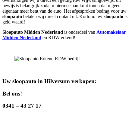
overhandigen wij u direct een geldig rdw vrijwaringbewijs, dit
bewijs is belangrijk zodat u hiermee aan kunt tonen dat u geen
eigenaar meer bent van de auto. Het afgesproken bedrag voor uw
sloopauto
betalen wij direct contant uit. Kortom: uw
sloopauto
is
geld waard!
Sloopauto Midden Nederland
is onderdeel van
Automakelaar
Midden Nederland
en RDW erkend!
Uw sloopauto in Hilversum verkopen:
Bel ons!
0341 – 43 27 17