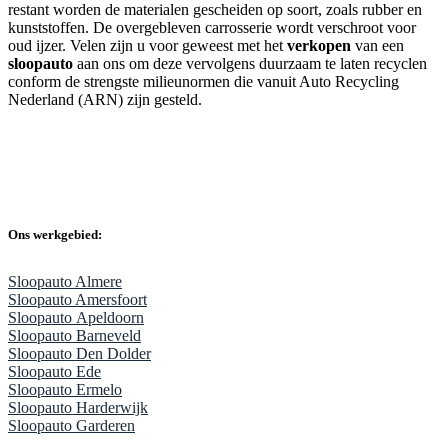
restant worden de materialen gescheiden op soort, zoals rubber en
kunststoffen. De overgebleven carrosserie wordt verschroot voor
oud ijzer. Velen zijn u voor geweest met het
verkopen
van een
sloopauto
aan ons om deze vervolgens duurzaam te laten recyclen
conform de strengste milieunormen die vanuit Auto Recycling
Nederland (ARN) zijn gesteld.
Ons werkgebied:
Sloopauto Almere
Sloopauto Amersfoort
Sloopauto Apeldoorn
Sloopauto Barneveld
Sloopauto Den Dolder
Sloopauto Ede
Sloopauto Ermelo
Sloopauto Harderwijk
Sloopauto Garderen