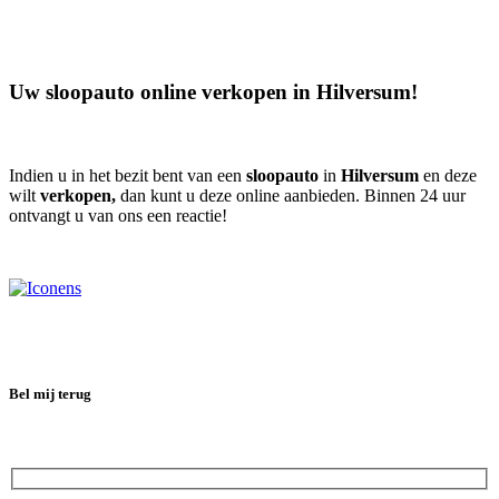
Uw sloopauto online verkopen in
Hilversum
!
Indien u in het bezit bent van een
sloopauto
in
Hilversum
en deze
wilt
verkopen,
dan kunt u deze online aanbieden. Binnen 24 uur
ontvangt u van ons een reactie!
Bel mij terug