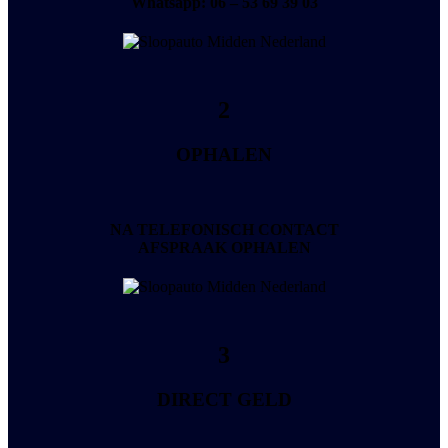
Whatsapp:
06 – 53 69 39 03
2
OPHALEN
NA TELEFONISCH CONTACT
AFSPRAAK OPHALEN
3
DIRECT GELD