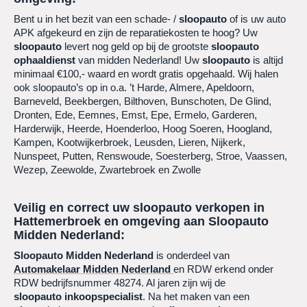
Bent u in het bezit van een schade- /
sloopauto
of is uw auto
APK afgekeurd en zijn de reparatiekosten te hoog? Uw
sloopauto
levert nog geld op bij de grootste
sloopauto
ophaaldienst
van midden Nederland! Uw
sloopauto
is altijd
minimaal €100,- waard en wordt gratis opgehaald. Wij halen
ook sloopauto’s op in o.a. ’t Harde, Almere, Apeldoorn,
Barneveld, Beekbergen, Bilthoven, Bunschoten, De Glind,
Dronten, Ede, Eemnes, Emst, Epe, Ermelo, Garderen,
Harderwijk, Heerde, Hoenderloo, Hoog Soeren, Hoogland,
Kampen, Kootwijkerbroek, Leusden, Lieren, Nijkerk,
Nunspeet, Putten, Renswoude, Soesterberg, Stroe, Vaassen,
Wezep, Zeewolde, Zwartebroek en Zwolle
Veilig en correct uw sloopauto verkopen in
Hattemerbroek
en omgeving aan Sloopauto
Midden Nederland:
Sloopauto Midden Nederland
is onderdeel van
Automakelaar Midden Nederland
en RDW erkend onder
RDW bedrijfsnummer 48274. Al jaren zijn wij de
sloopauto
inkoopspecialist
. Na het maken van een