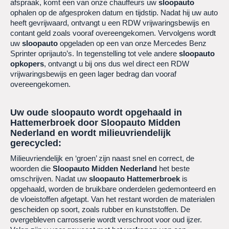
afspraak, komt een van onze chauffeurs uw
sloopauto
ophalen op de afgesproken datum en tijdstip. Nadat hij uw auto
heeft gevrijwaard, ontvangt u een RDW vrijwaringsbewijs en
contant geld zoals vooraf overeengekomen. Vervolgens wordt
uw
sloopauto
opgeladen op een van onze Mercedes Benz
Sprinter oprijauto’s. In tegenstelling tot vele andere
sloopauto
opkopers
, ontvangt u bij ons dus wel direct een RDW
vrijwaringsbewijs en geen lager bedrag dan vooraf
overeengekomen.
Uw oude sloopauto wordt opgehaald in
Hattemerbroek
door Sloopauto Midden
Nederland en wordt milieuvriendelijk
gerecycled:
Milieuvriendelijk en ‘groen’ zijn naast snel en correct, de
woorden die
Sloopauto Midden Nederland
het beste
omschrijven. Nadat uw
sloopauto
Hattemerbroek
is
opgehaald, worden de bruikbare onderdelen gedemonteerd en
de vloeistoffen afgetapt. Van het restant worden de materialen
gescheiden op soort, zoals rubber en kunststoffen. De
overgebleven carrosserie wordt verschroot voor oud ijzer.