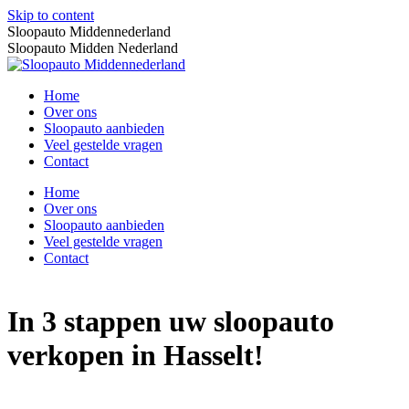
Skip to content
Sloopauto Middennederland
Sloopauto Midden Nederland
Home
Over ons
Sloopauto aanbieden
Veel gestelde vragen
Contact
Home
Over ons
Sloopauto aanbieden
Veel gestelde vragen
Contact
In 3 stappen uw sloopauto
verkopen in Hasselt!