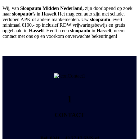
Wij, van
Sloopauto Midden Nederland,
zijn doorlopend op zoek
naar
sloopauto’s
in
Hasselt
Het mag een auto zijn met schade,
verlopen APK of andere mankementen. Uw
sloopauto
levert
minimaal €100,- op inclusief RDW vrijwaringsbewijs en gratis
opgehaald in
Hasselt
. Heeft u een
sloopauto
in
Hasselt
, neem
contact met ons op en voorkom onverwachte bekeuringen!
1
CONTACT
Bel: 0341 – 43 27 17
SMS of