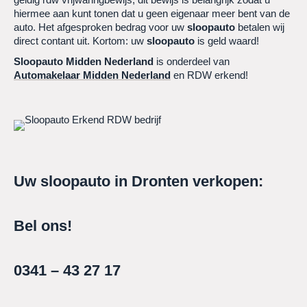
hiermee aan kunt tonen dat u geen eigenaar meer bent van de
auto. Het afgesproken bedrag voor uw
sloopauto
betalen wij
direct contant uit. Kortom: uw
sloopauto
is geld waard!
Sloopauto Midden Nederland
is onderdeel van
Automakelaar Midden Nederland
en RDW erkend!
Uw sloopauto in Dronten verkopen:
Bel ons!
0341 – 43 27 17