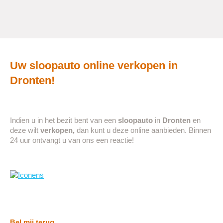
Uw sloopauto online verkopen in
Dronten
!
Indien u in het bezit bent van een
sloopauto
in
Dronten
en
deze wilt
verkopen,
dan kunt u deze online aanbieden. Binnen
24 uur ontvangt u van ons een reactie!
Bel mij terug