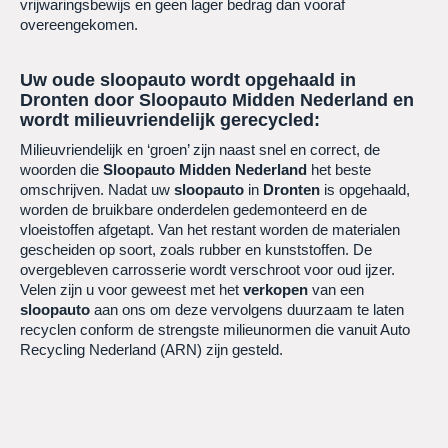
vrijwaringsbewijs en geen lager bedrag dan vooraf
overeengekomen.
Uw oude sloopauto wordt opgehaald in
Dronten
door Sloopauto Midden Nederland en
wordt milieuvriendelijk gerecycled:
Milieuvriendelijk en ‘groen’ zijn naast snel en correct, de
woorden die
Sloopauto Midden Nederland
het beste
omschrijven. Nadat uw
sloopauto
in
Dronten
is opgehaald,
worden de bruikbare onderdelen gedemonteerd en de
vloeistoffen afgetapt. Van het restant worden de materialen
gescheiden op soort, zoals rubber en kunststoffen. De
overgebleven carrosserie wordt verschroot voor oud ijzer.
Velen zijn u voor geweest met het
verkopen
van een
sloopauto
aan ons om deze vervolgens duurzaam te laten
recyclen conform de strengste milieunormen die vanuit Auto
Recycling Nederland (ARN) zijn gesteld.