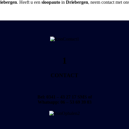
iebergen
. Heeft u een
sloopauto
in
Driebergen
, neem contact met o
1
CONTACT
Bel: 0341 – 43 27 17
SMS of
Whatsapp:
06 – 53 69 39 03