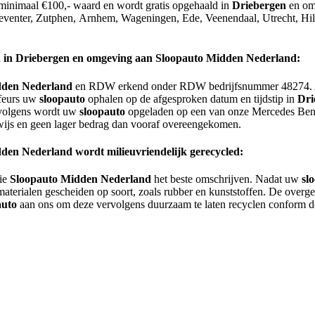
d minimaal €100,- waard en wordt gratis opgehaald in
Driebergen
en om
venter, Zutphen, Arnhem, Wageningen, Ede, Veenendaal, Utrecht, Hilv
n in
Driebergen
en omgeving aan Sloopauto Midden Nederland:
den Nederland
en RDW erkend onder RDW bedrijfsnummer 48274. Al
ffeurs uw
sloopauto
ophalen op de afgesproken datum en tijdstip in
Dri
rvolgens wordt uw
sloopauto
opgeladen op een van onze Mercedes Benz S
wijs en geen lager bedrag dan vooraf overeengekomen.
en Nederland wordt milieuvriendelijk gerecycled:
die
Sloopauto Midden Nederland
het beste omschrijven. Nadat uw
sl
aterialen gescheiden op soort, zoals rubber en kunststoffen. De overge
auto
aan ons om deze vervolgens duurzaam te laten recyclen conform d