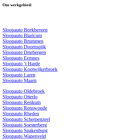
Ons werkgebied:
Sloopauto Beekbergen
Sloopauto Blaricum
Sloopauto Brummen
Sloopauto Doornspijk
Sloopauto Driebergen
Sloopauto Eemnes
Sloopauto ’t Harde
Sloopauto Kootwijkerbroek
Sloopauto Laren
Sloopauto Maarn
Sloopauto Oldebroek
Sloopauto Otterlo
Sloopauto Renkum
Sloopauto Renswoude
Sloopauto Rheden
Sloopauto Scherpenzeel
Sloopauto Soesterberg
Sloopauto Spakenburg
Sloopauto Wapenveld