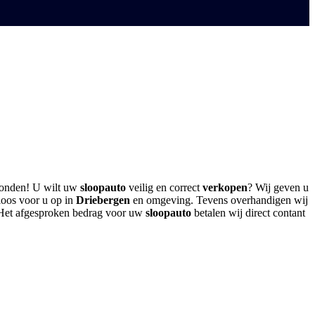
vonden! U wilt uw
sloopauto
veilig en correct
verkopen
? Wij geven u
loos voor u op in
Driebergen
en omgeving. Tevens overhandigen wij
o. Het afgesproken bedrag voor uw
sloopauto
betalen wij direct contant