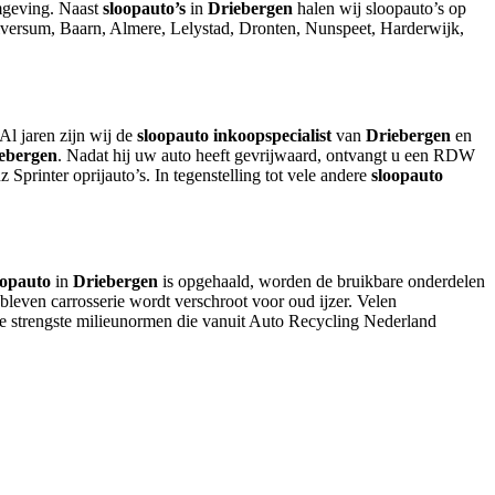
geving. Naast
sloopauto’s
in
Driebergen
halen wij sloopauto’s op
ersum, Baarn, Almere, Lelystad, Dronten, Nunspeet, Harderwijk,
 jaren zijn wij de
sloopauto
inkoopspecialist
van
Driebergen
en
ebergen
. Nadat hij uw auto heeft gevrijwaard, ontvangt u een RDW
printer oprijauto’s. In tegenstelling tot vele andere
sloopauto
oopauto
in
Driebergen
is opgehaald, worden de bruikbare onderdelen
bleven carrosserie wordt verschroot voor oud ijzer. Velen
e strengste milieunormen die vanuit Auto Recycling Nederland