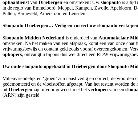
ophaaldienst
van
Driebergen
en omstreken! Uw
sloopauto
is altij
in de regio van Emmeloord, Meppel, Kampen, Zwolle, Apeldoorn, De
Putten, Barneveld, Amersfoort en Leusden.
Sloopauto
Driebergen
… Veilig en correct uw sloopauto verkope
Sloopauto Midden Nederland
is onderdeel van
Automakelaar Mid
omstreken. Na het maken van een afspraak, komt een van onze chau
vrijwaringsbewijs en contant geld zoals vooraf overeengekomen. Ve
opkopers
, ontvangt u bij ons dus wel direct een RDW vrijwaringsbe
Uw oude sloopauto opgehaald in
Driebergen
door Sloopauto Midd
Milieuvriendelijk en ‘groen’ zijn naast veilig en correct, de woorden 
gedemonteerd en de vloeistoffen afgetapt. Van het restant worden de m
uit
Driebergen
zijn u voor geweest met het
verkopen
van een
sloop
(ARN) zijn gesteld.