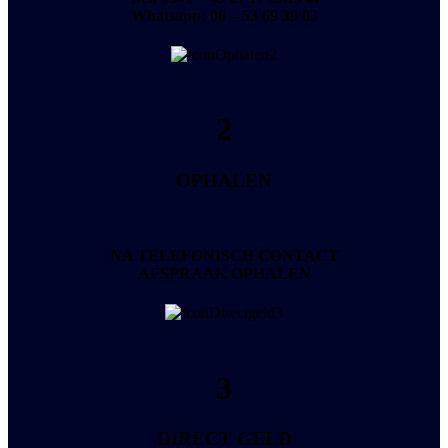
Whatsapp:
06 – 53 69 39 03
2
OPHALEN
NA TELEFONISCH CONTACT
AFSPRAAK OPHALEN
3
DIRECT GELD