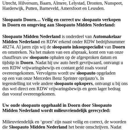
Utrecht, Hilversum, Baarn, Almere, Lelystad, Dronten, Nunspeet,
Harderwijk, Putten, Barneveld, Amersfoort en Leusden.
Sloopauto
Doorn
… Veilig en correct uw sloopauto verkopen
in
Doorn
en omgeving aan Sloopauto Midden Nederland:
Sloopauto Midden Nederland
is onderdeel van
Automakelaar
Midden Nederland
en RDW erkend onder RDW bedrijfsnummer
48274. Al jaren zijn wij de
sloopauto
inkoopspecialist
van
Doorn
en omstreken. Na het maken van een afspraak, komt een van onze
chauffeurs uw
sloopauto
ophalen op de afgesproken datum en
tijdstip in
Doorn
. Nadat hij uw auto heeft gevrijwaard, ontvangt u
een RDW vrijwaringsbewijs en contant geld zoals vooraf
overeengekomen. Vervolgens wordt uw
sloopauto
opgeladen
op een van onze Mercedes Benz Sprinter oprijauto’s. In
tegenstelling tot vele andere
sloopauto
opkopers
, ontvangt u bij ons
dus wel direct een RDW vrijwaringsbewijs en geen lager bedrag
dan vooraf overeengekomen.
Uw oude sloopauto opgehaald in
Doorn
door Sloopauto
Midden Nederland wordt milieuvriendelijk gerecycled:
Milieuvriendelijk en ‘groen’ zijn naast veilig en correct, de woorden
die
Sloopauto Midden Nederland
het beste omschrijven. Nadat