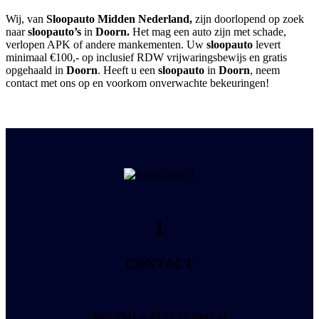
Wij, van
Sloopauto Midden Nederland,
zijn doorlopend op zoek
naar
sloopauto’s
in
Doorn.
Het mag een auto zijn met schade,
verlopen APK of andere mankementen. Uw
sloopauto
levert
minimaal €100,- op inclusief RDW vrijwaringsbewijs en gratis
opgehaald in
Doorn
. Heeft u een
sloopauto
in
Doorn
, neem
contact met ons op en voorkom onverwachte bekeuringen!
1
CONTACT
Bel: 0341 – 43 27 17
SMS of