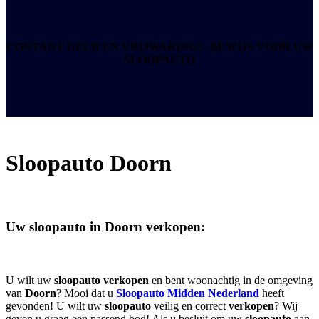
CONTANT GELD EN VRIJWARINGS- BEWIJS
VOOR UW
SLOOPAUTO
Sloopauto
Doorn
Uw sloopauto in
Doorn
verkopen:
U wilt uw
sloopauto
verkopen
en bent woonachtig in de omgeving
van
Doorn
? Mooi dat u
Sloopauto Midden Nederland
heeft
gevonden! U wilt uw
sloopauto
veilig en correct
verkopen
? Wij
geven u graag een passend bod! Als u besluit om uw
sloopauto
aan