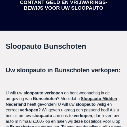
CONTANT GELD EN VRIJWARINGS-
BEWIJS
VOOR UW SLOOPAUTO
Sloopauto
Bunschoten
Uw sloopauto in
Bunschoten
verkopen:
U wilt uw
sloopauto
verkopen
en bent woonachtig in de
omgeving van
Bunschoten
? Mooi dat u
Sloopauto Midden
Nederland
heeft gevonden! U wilt uw
sloopauto
veilig en
correct
verkopen
? Wij geven u graag een passend bod! Als u
besluit om uw
sloopauto
aan ons te
verkopen
, dan levert uw
auto minimaal €100,- op en halen wij deze kosteloos voor u op
in
Bunschoten
en omgeving. Tevens overhandigen wij u direct