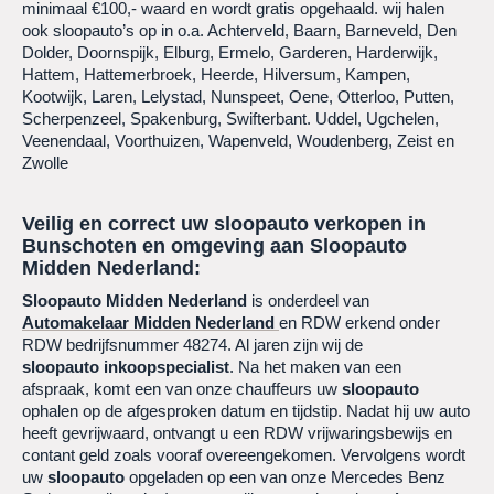
minimaal €100,- waard en wordt gratis opgehaald. wij halen
ook sloopauto’s op in o.a. Achterveld, Baarn, Barneveld, Den
Dolder, Doornspijk, Elburg, Ermelo, Garderen, Harderwijk,
Hattem, Hattemerbroek, Heerde, Hilversum, Kampen,
Kootwijk, Laren, Lelystad, Nunspeet, Oene, Otterloo, Putten,
Scherpenzeel, Spakenburg, Swifterbant. Uddel, Ugchelen,
Veenendaal, Voorthuizen, Wapenveld, Woudenberg, Zeist en
Zwolle
Veilig en correct uw sloopauto verkopen in
Bunschoten
en omgeving aan Sloopauto
Midden Nederland:
Sloopauto Midden Nederland
is onderdeel van
Automakelaar Midden Nederland
en RDW erkend onder
RDW bedrijfsnummer 48274. Al jaren zijn wij de
sloopauto
inkoopspecialist
. Na het maken van een
afspraak, komt een van onze chauffeurs uw
sloopauto
ophalen op de afgesproken datum en tijdstip. Nadat hij uw auto
heeft gevrijwaard, ontvangt u een RDW vrijwaringsbewijs en
contant geld zoals vooraf overeengekomen. Vervolgens wordt
uw
sloopauto
opgeladen op een van onze Mercedes Benz