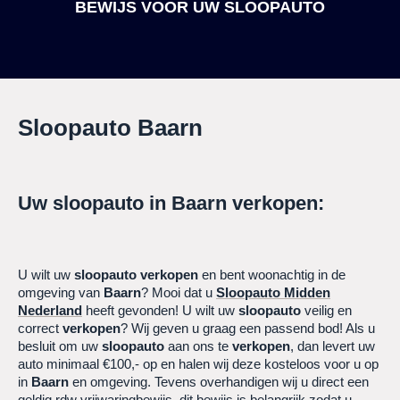
BEWIJS
VOOR UW SLOOPAUTO
Sloopauto
Baarn
Uw sloopauto in
Baarn
verkopen:
U wilt uw
sloopauto
verkopen
en bent woonachtig in de
omgeving van
Baarn
? Mooi dat u
Sloopauto Midden
Nederland
heeft gevonden! U wilt uw
sloopauto
veilig en
correct
verkopen
? Wij geven u graag een passend bod! Als u
besluit om uw
sloopauto
aan ons te
verkopen
, dan levert uw
auto minimaal €100,- op en halen wij deze kosteloos voor u op
in
Baarn
en omgeving. Tevens overhandigen wij u direct een
geldig rdw vrijwaringbewijs, dit bewijs is belangrijk zodat u