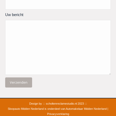
Uw bericht
Design by :::
scholtenreclamestudio.nl
2023 :::
Sloopauto Midden Nederland is onderdeel van
Automakelaar Midden Nederland
|
Privacyverklaring