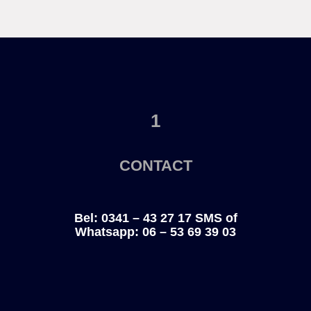
1
CONTACT
Bel: 0341 – 43 27 17
SMS of
Whatsapp:
06 – 53 69 39 03