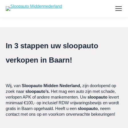
In 3 stappen uw sloopauto
verkopen in Baarn!
Wij, van
Sloopauto Midden Nederland,
zijn doorlopend op
zoek naar
sloopauto’s.
Het mag een auto zijn met schade,
verlopen APK of andere mankementen. Uw
sloopauto
levert
minimaal €100,- op inclusief RDW vrijwaringsbewijs en wordt
gratis in Baarn opgehaald. Heeft u een
sloopauto
, neem
contact met ons op en voorkom onverwachte bekeuringen!