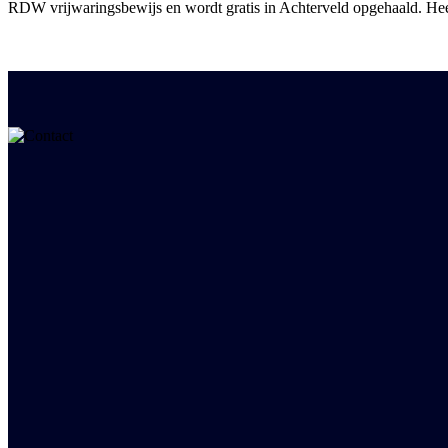
RDW vrijwaringsbewijs en wordt gratis in Achterveld opgehaald. He