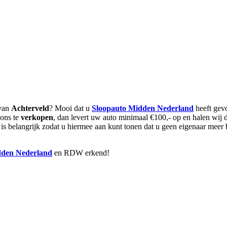
 van
Achterveld
? Mooi dat u
Sloopauto Midden Nederland
heeft gev
ons te
verkopen
, dan levert uw auto minimaal €100,- op en halen wij 
s is belangrijk zodat u hiermee aan kunt tonen dat u geen eigenaar mee
den Nederland
en RDW erkend!