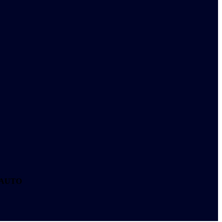
PAUTO