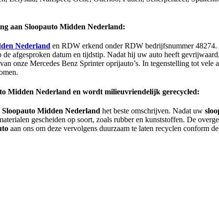
ng aan Sloopauto Midden Nederland:
den Nederland
en RDW erkend onder RDW bedrijfsnummer 48274. Al
 de afgesproken datum en tijdstip. Nadat hij uw auto heeft gevrijwaar
an onze Mercedes Benz Sprinter oprijauto’s. In tegenstelling tot vele
komen.
o Midden Nederland en wordt milieuvriendelijk gerecycled:
e
Sloopauto Midden Nederland
het beste omschrijven. Nadat uw
sloo
aterialen gescheiden op soort, zoals rubber en kunststoffen. De overge
uto
aan ons om deze vervolgens duurzaam te laten recyclen conform de