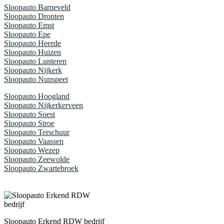
Sloopauto Barneveld
Sloopauto Dronten
Sloopauto Emst
Sloopauto Epe
Sloopauto Heerde
Sloopauto Huizen
Sloopauto Lunteren
Sloopauto Nijkerk
Sloopauto Nunspeet
Sloopauto Hoogland
Sloopauto Nijkerkerveen
Sloopauto Soest
Sloopauto Stroe
Sloopauto Terschuur
Sloopauto Vaassen
Sloopauto Wezep
Sloopauto Zeewolde
Sloopauto Zwartebroek
Sloopauto Erkend RDW bedrijf