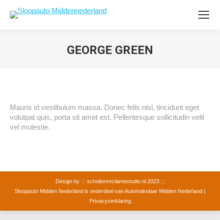
GEORGE GREEN
Mauris id vestibulum massa. Donec felis nisl, tincidunt eget
volutpat quis, porta sit amet est. Pellentesque sollicitudin velit
vel molestie.
Design by :::
scholtenreclamestudio.nl
2023 :::
Sloopauto Midden Nederland is onderdeel van
Automakelaar Midden Nederland
|
Privacyverklaring